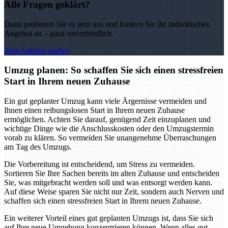
Alle Fragen geklärt?
Dann probieren Sie es jetzt aus und fordern Sie Ihr individuelles
Angebot an – ganz unverbindlich.
Jetzt Anfrage starten
Umzug planen: So schaffen Sie sich einen stressfreien
Start in Ihrem neuen Zuhause
Ein gut geplanter Umzug kann viele Ärgernisse vermeiden und
Ihnen einen reibungslosen Start in Ihrem neuen Zuhause
ermöglichen. Achten Sie darauf, genügend Zeit einzuplanen und
wichtige Dinge wie die Anschlusskosten oder den Umzugstermin
vorab zu klären. So vermeiden Sie unangenehme Überraschungen
am Tag des Umzugs.
Die Vorbereitung ist entscheidend, um Stress zu vermeiden.
Sortieren Sie Ihre Sachen bereits im alten Zuhause und entscheiden
Sie, was mitgebracht werden soll und was entsorgt werden kann.
Auf diese Weise sparen Sie nicht nur Zeit, sondern auch Nerven und
schaffen sich einen stressfreien Start in Ihrem neuen Zuhause.
Ein weiterer Vorteil eines gut geplanten Umzugs ist, dass Sie sich
auf Ihre neue Umgebung konzentrieren können. Wenn alles gut