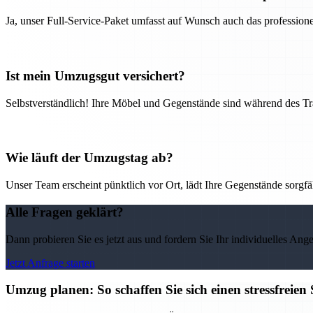
Ja, unser Full-Service-Paket umfasst auf Wunsch auch das professio
Ist mein Umzugsgut versichert?
Selbstverständlich! Ihre Möbel und Gegenstände sind während des Tra
Wie läuft der Umzugstag ab?
Unser Team erscheint pünktlich vor Ort, lädt Ihre Gegenstände sorgfälti
Alle Fragen geklärt?
Dann probieren Sie es jetzt aus und fordern Sie Ihr individuelles Ang
Jetzt Anfrage starten
Umzug planen: So schaffen Sie sich einen stressfreie