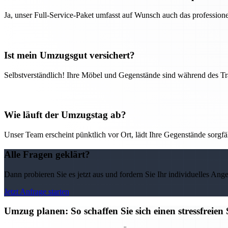
Ja, unser Full-Service-Paket umfasst auf Wunsch auch das professio
Ist mein Umzugsgut versichert?
Selbstverständlich! Ihre Möbel und Gegenstände sind während des Tra
Wie läuft der Umzugstag ab?
Unser Team erscheint pünktlich vor Ort, lädt Ihre Gegenstände sorgfälti
Alle Fragen geklärt?
Dann probieren Sie es jetzt aus und fordern Sie Ihr individuelles Ang
Jetzt Anfrage starten
Umzug planen: So schaffen Sie sich einen stressfreie