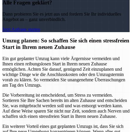
Alle Fragen geklärt?
Dann probieren Sie es jetzt aus und fordern Sie Ihr individuelles
Angebot an – ganz unverbindlich.
Jetzt Anfrage starten
Umzug planen: So schaffen Sie sich einen stressfreien
Start in Ihrem neuen Zuhause
Ein gut geplanter Umzug kann viele Ärgernisse vermeiden und
Ihnen einen reibungslosen Start in Ihrem neuen Zuhause
ermöglichen. Achten Sie darauf, genügend Zeit einzuplanen und
wichtige Dinge wie die Anschlusskosten oder den Umzugstermin
vorab zu klären. So vermeiden Sie unangenehme Überraschungen
am Tag des Umzugs.
Die Vorbereitung ist entscheidend, um Stress zu vermeiden.
Sortieren Sie Ihre Sachen bereits im alten Zuhause und entscheiden
Sie, was mitgebracht werden soll und was entsorgt werden kann.
Auf diese Weise sparen Sie nicht nur Zeit, sondern auch Nerven und
schaffen sich einen stressfreien Start in Ihrem neuen Zuhause.
Ein weiterer Vorteil eines gut geplanten Umzugs ist, dass Sie sich
auf Ihre neue Umgebung konzentrieren können. Wenn alles gut