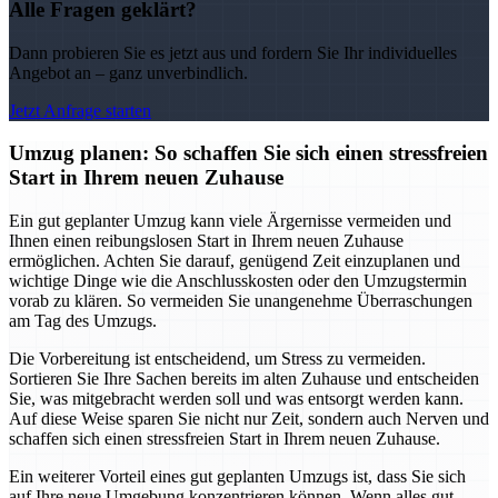
Alle Fragen geklärt?
Dann probieren Sie es jetzt aus und fordern Sie Ihr individuelles
Angebot an – ganz unverbindlich.
Jetzt Anfrage starten
Umzug planen: So schaffen Sie sich einen stressfreien
Start in Ihrem neuen Zuhause
Ein gut geplanter Umzug kann viele Ärgernisse vermeiden und
Ihnen einen reibungslosen Start in Ihrem neuen Zuhause
ermöglichen. Achten Sie darauf, genügend Zeit einzuplanen und
wichtige Dinge wie die Anschlusskosten oder den Umzugstermin
vorab zu klären. So vermeiden Sie unangenehme Überraschungen
am Tag des Umzugs.
Die Vorbereitung ist entscheidend, um Stress zu vermeiden.
Sortieren Sie Ihre Sachen bereits im alten Zuhause und entscheiden
Sie, was mitgebracht werden soll und was entsorgt werden kann.
Auf diese Weise sparen Sie nicht nur Zeit, sondern auch Nerven und
schaffen sich einen stressfreien Start in Ihrem neuen Zuhause.
Ein weiterer Vorteil eines gut geplanten Umzugs ist, dass Sie sich
auf Ihre neue Umgebung konzentrieren können. Wenn alles gut